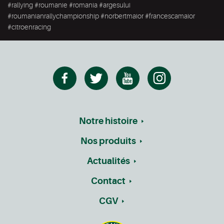
#rallying #roumanie #romania #argesului
#roumanianrallychampionship #norbertmaior #francescamaior
#citroenracing
Notre histoire
Nos produits
Actualités
Contact
CGV