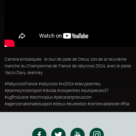
Caméra embarquée : le tour de piste de Dreux, lors de la neuvième
manche du Championnat de France de rallycross 2024, avec le pilote
Yacco Davy Jeanney
#RallycrossFrance #rallycross #rx2024 #davyjeanney
#jeanneymotorsport #skoda #coopertires #autopieces37
#ugfindustrie #technoplus #piecesetpneuscom
#agencenationaledusport #dreux #eureetloir #centrevaldeloire #ffsa