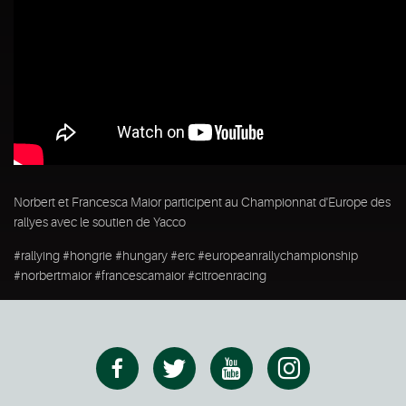
Norbert et Francesca Maior participent au Championnat d'Europe des
rallyes avec le soutien de Yacco
#rallying #hongrie #hungary #erc #europeanrallychampionship
#norbertmaior #francescamaior #citroenracing