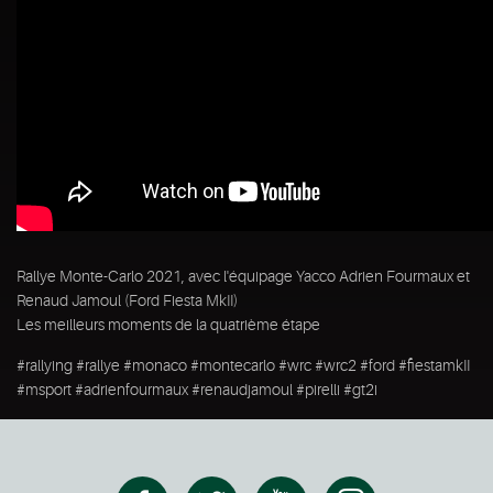
Rallye Monte-Carlo 2021, avec l'équipage Yacco Adrien Fourmaux et
Renaud Jamoul (Ford Fiesta MkII)
Les meilleurs moments de la quatrième étape
#rallying #rallye #monaco #montecarlo #wrc #wrc2 #ford #fiestamkII
#msport #adrienfourmaux #renaudjamoul #pirelli #gt2i