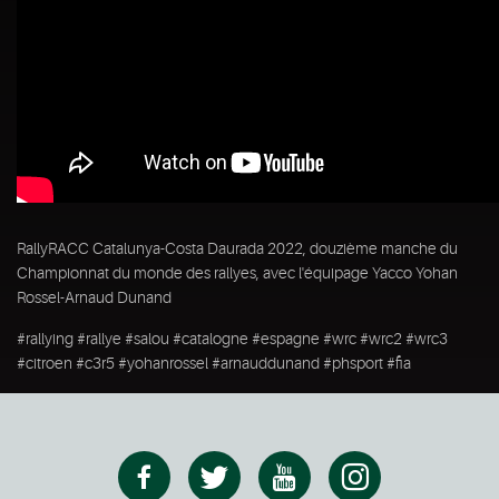
RallyRACC Catalunya-Costa Daurada 2022, douzième manche du
Championnat du monde des rallyes, avec l'équipage Yacco Yohan
Rossel-Arnaud Dunand
#rallying #rallye #salou #catalogne #espagne #wrc #wrc2 #wrc3
#citroen #c3r5 #yohanrossel #arnauddunand #phsport #fia