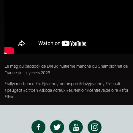
Le mag du paddock de Dreux, huitième manche du Championnat de
France de rallycross 2025
#rallycrossfrance #rx #jeanneymotorsport #davyjeanney #renault
#peugeot #citroen #skoda #dreux #eureetloir #centrevaldeloire #afor
#ffsa