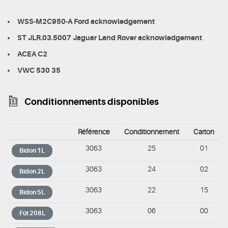
WSS-M2C950-A Ford acknowledgement
ST JLR.03.5007 Jaguar Land Rover acknowledgement
ACEA C2
VWC 530 35
Conditionnements disponibles
Référence
Conditionnement
Carton
3063
25
01
Bidon 1L
3063
24
02
Bidon 2L
3063
22
15
Bidon 5L
3063
06
00
Fût 208L