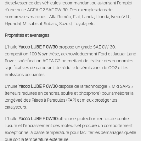
diesel/essence des véhicules recommandant ou autorisant l’emploi
d’une huile ACEA C2 SAE 0W-30. Des exemples dans de
nombreuses marques : Alfa Roméo, Fiat, Lancia, Honda, Iveco V.U.,
Hyundai, Mitsubishi, Subaru, Suzuki, Toyota, etc.
Propriétés et avantages
L’huile
Yacco LUBE F 0W30
propose un grade SAE 0W-30,
composition 100 % synthèse, acknowledgement Ford et Jaguar Land
Rover, spécification ACEA C2 permettant de réaliser des économies
significatives de carburant, de réduire les émissions de CO2 et les
émissions polluantes.
L’huile
Yacco LUBE F 0W30
dispose de la technologie « Mid SAPS »
(teneurs réduites en cendres, soufre et phosphore) pour améliorer la
longévité des Filtres à Particules (FAP) et mieux protéger les
catalyseurs.
L’huile
Yacco LUBE F 0W30
offre une protection renforcée contre
l’usure et l’encrassement des moteurs et procure un comportement
exceptionnel à basse température pour faciliter les démarrages quelle
que soit la température extérieure.