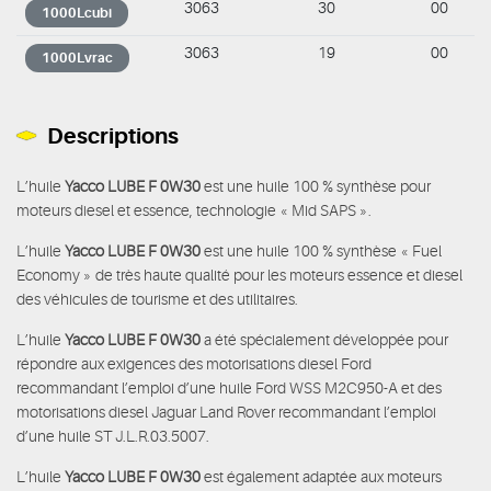
3063
30
00
1000Lcubi
3063
19
00
1000Lvrac
Descriptions
L’huile
Yacco LUBE F 0W30
est une
huile 100 % synthèse pour
moteurs diesel et essence, technologie « Mid SAPS ».
L’huile
Yacco LUBE F 0W30
est une
huile 100 % synthèse « Fuel
Economy » de très haute qualité pour les moteurs essence et diesel
des véhicules de tourisme et des utilitaires.
L’huile
Yacco LUBE F 0W30
a été spécialement développée pour
répondre aux exigences des motorisations diesel Ford
recommandant l’emploi d’une huile Ford WSS M2C950-A et des
motorisations diesel Jaguar Land Rover recommandant l’emploi
d’une huile ST J.L.R.03.5007.
L’huile
Yacco LUBE F 0W30
est également adaptée aux moteurs