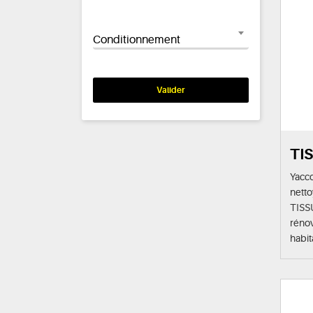
Conditionnement
TI
Yacc
netto
TISS
rénov
habit