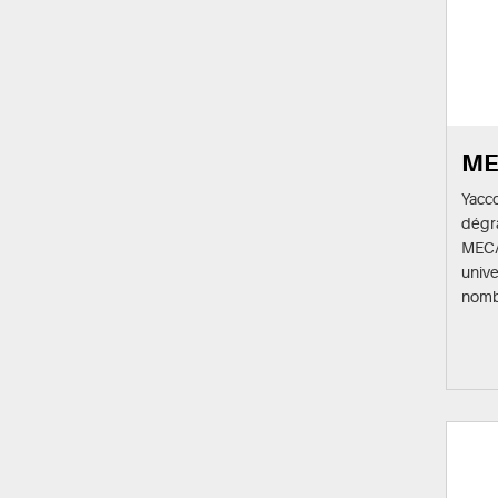
ME
Yacc
dégra
MECA
unive
nombr