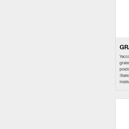
GR
Yacc
grai
poids
(Nati
Insti