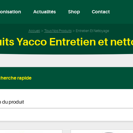
onisation
Actualités
Shop
Contact
Accueil
Tous Nos Produits
Entretien Et Nettoyage
its Yacco Entretien et net
herche rapide
 du produit