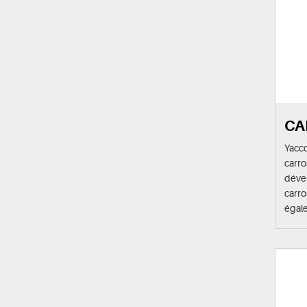
CA
Yacc
carr
déve
carro
égale