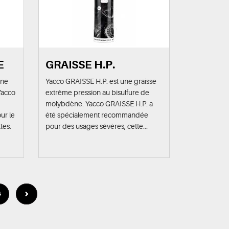
E
GRAISSE H.P.
une
Yacco GRAISSE H.P. est une graisse
 Yacco
extrême pression au bisulfure de
molybdène. Yacco GRAISSE H.P. a
ur le
été spécialement recommandée
tes.
pour des usages sévères, cette...
4