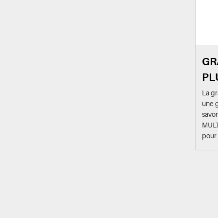
GR
PL
La gr
une g
savon
MULT
pour 