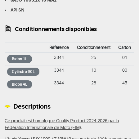
JASO T903:2016 MA2
API SN
Conditionnements disponibles
Référence
Conditionnement
Carton
3344
25
01
Bidon 1L
3344
10
00
Cylindre 60L
3344
28
45
Bidon 4L
Descriptions
Ce produit est homologué Quality Product 2024-2026 par la
Fédération Internationale de Moto (FIM)
.
L’huile
Yacco MVX 1000 4T 10W40
est une huile 100% synthétique