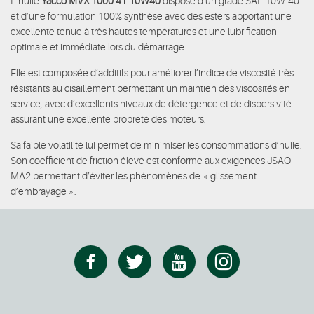
L’huile
Yacco MVX 1000 4T 10W40
dispose d’un grade SAE 10W-40
et d’une formulation 100% synthèse avec des esters apportant une
excellente tenue à très hautes températures et une lubrification
optimale et immédiate lors du démarrage.
Elle est composée d’additifs pour améliorer l’indice de viscosité très
résistants au cisaillement permettant un maintien des viscosités en
service, avec d’excellents niveaux de détergence et de dispersivité
assurant une excellente propreté des moteurs.
Sa faible volatilité lui permet de minimiser les consommations d’huile.
Son coefficient de friction élevé est conforme aux exigences JSAO
MA2 permettant d’éviter les phénomènes de « glissement
d’embrayage ».