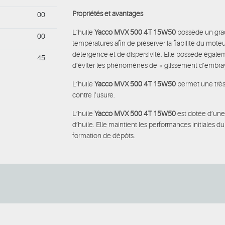
Propriétés et avantages
00
L’huile
Yacco MVX 500 4T 15W50
possède un grad
00
températures afin de préserver la fiabilité du mot
détergence et de dispersivité. Elle
possède égaleme
45
d’éviter les phénomènes de « glissement d’embra
L’huile
Yacco MVX 500 4T 15W50
permet une très
contre l’usure.
L’huile
Yacco MVX 500 4T 15W50
est dotée d’une 
d’huile. Elle maintient les performances initiales 
formation de dépôts.