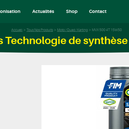
onisation
Actualités
Shop
Contact
Accueil
Tous Nos Produits
Moto / Quad / Karting
MVX 500 4T 15W50
s Technologie de synthès