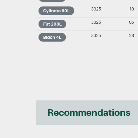
3325
10
Cylindre 60L
3325
06
Fût 208L
3325
28
Bidon 4L
Recommendations