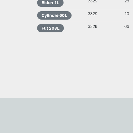
3329
25
Bidon 1L
3329
10
Cylindre 60L
3329
06
Fût 208L