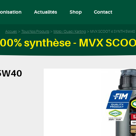
onisation
Actualités
Shop
Contact
Accueil
Tous Nos Produits
Moto / Quad / Karting
MVX SCOOT 4 SYNTH 5W40
 100% synthèse - MVX SC
5W40