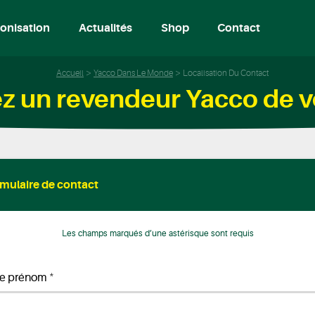
onisation
Actualités
Shop
Contact
Accueil
Yacco Dans Le Monde
Localisation Du Contact
z un revendeur Yacco de v
mulaire de contact
Les champs marqués d’une astérisque sont requis
*
re prénom