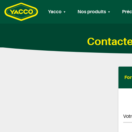
Yacco
Nos produits
Préc
Contacte
For
Vot