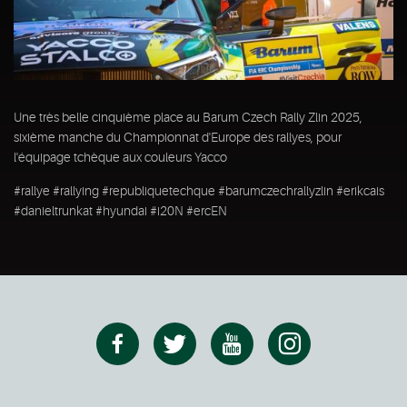
Une très belle cinquième place au Barum Czech Rally Zlin 2025,
sixième manche du Championnat d'Europe des rallyes, pour
l'équipage tchèque aux couleurs Yacco
#rallye #rallying #republiquetechque #barumczechrallyzlin #erikcais
#danieltrunkat #hyundai #i20N #ercEN