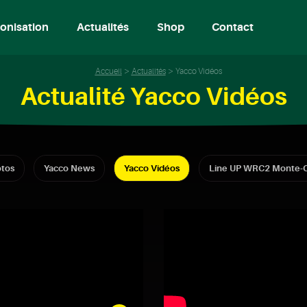
onisation
Actualités
Shop
Contact
Accueil
Actualités
Yacco Vidéos
Actualité Yacco Vidéos
tos
Yacco News
Yacco Vidéos
Line UP WRC2 Monte-C