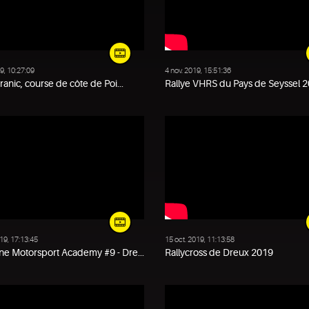
9, 10:27:09
4 nov. 2019, 15:51:36
tranic, course de côte de Poi...
Rallye VHRS du Pays de Seyssel 20
19, 17:13:45
15 oct. 2019, 11:13:58
e Motorsport Academy #9 - Dre...
Rallycross de Dreux 2019