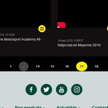
2019, 13:10:33
ne Motorsport Academy #8 -
24 sept. 2019, 10:58:37
Rallycross de Mayenne 2019
1
…
14
15
16
17
18
e
Nos produits
Actualités
Contac