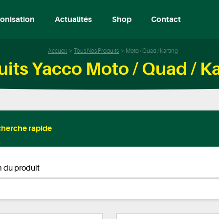
onisation
Actualités
Shop
Contact
Accueil
Tous Nos Produits
Moto / Quad / Karting
its Yacco Moto / Quad / K
herche rapide
 du produit