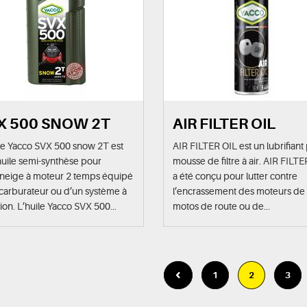
X 500 SNOW 2T
AIR FILTER OIL
le Yacco SVX 500 snow 2T est
AIR FILTER OIL est un lubrifiant
uile semi-synthèse pour
mousse de filtre à air. AIR FILT
neige à moteur 2 temps équipé
a été conçu pour lutter contre
carburateur ou d’un système à
l’encrassement des moteurs de
tion. L’huile Yacco SVX 500...
motos de route ou de...
1
2
3