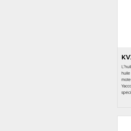
KV
L’hui
huil
moteu
Yacco
spéci